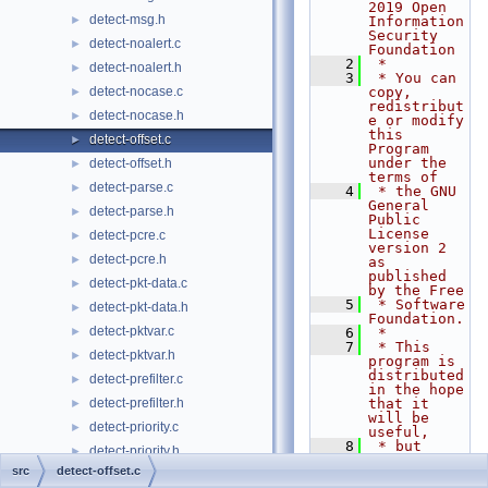
2019 Open 
detect-msg.h
►
Information 
Security 
detect-noalert.c
►
Foundation
    2
 *
detect-noalert.h
►
    3
 * You can 
detect-nocase.c
copy, 
►
redistribut
detect-nocase.h
►
e or modify 
this 
detect-offset.c
►
Program 
under the 
detect-offset.h
►
terms of
detect-parse.c
►
    4
 * the GNU 
General 
detect-parse.h
►
Public 
License 
detect-pcre.c
►
version 2 
detect-pcre.h
►
as 
published 
detect-pkt-data.c
►
by the Free
    5
 * Software 
detect-pkt-data.h
►
Foundation.
detect-pktvar.c
►
    6
 *
    7
 * This 
detect-pktvar.h
►
program is 
distributed 
detect-prefilter.c
►
in the hope 
detect-prefilter.h
that it 
►
will be 
detect-priority.c
►
useful,
    8
 * but 
detect-priority.h
►
WITHOUT ANY 
src
detect-offset.c
WARRANTY; 
detect-rawbytes.c
►