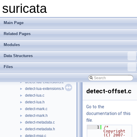
detect-ipv4hdr.c
►
suricata
detect-ipv4hdr.h
►
detect-ipv6hdr.c
►
detect-ipv6hdr.h
►
Main Page
detect-isdataat.c
►
Related Pages
detect-isdataat.h
►
detect-itype.c
►
Modules
detect-itype.h
►
detect-ja4-hash.c
►
Data Structures
detect-ja4-hash.h
►
Files
detect-l3proto.c
►
detect-l3proto.h
►
detect-lua-extensions.c
►
detect-lua-extensions.h
►
detect-offset.c
detect-lua.c
►
detect-lua.h
►
Go to the
detect-mark.c
►
documentation of this
detect-mark.h
►
file.
detect-metadata.c
►
    1
/* 
detect-metadata.h
►
Copyright 
(C) 2007-
detect-msg.c
►